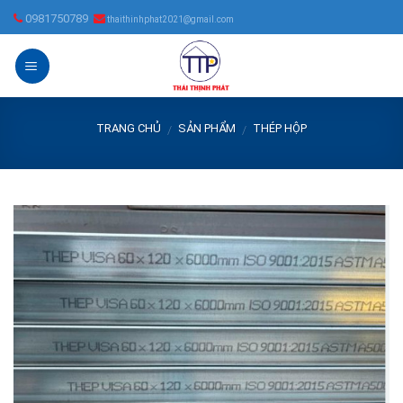
Skip
0981750789
thaithinhphat2021@gmail.com
to
content
TRANG CHỦ
SẢN PHẨM
THÉP HỘP
/
/