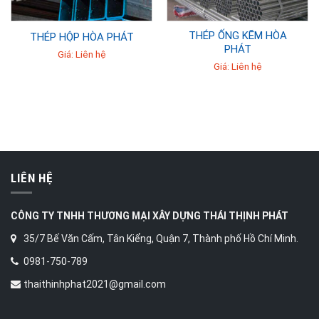
THÉP ỐNG KẼM HÒA
THÉP HỘP HÒA PHÁT
PHÁT
Giá: Liên hệ
Giá: Liên hệ
LIÊN HỆ
CÔNG TY TNHH THƯƠNG MẠI XÂY DỰNG
THÁI THỊNH PHÁT
35/7 Bế Văn Cấm, Tân Kiểng, Quận 7, Thành phố Hồ Chí Minh.
0981-750-789
thaithinhphat2021@gmail.com