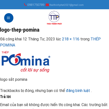
Skip
0981750789
thaithinhphat2021@gmail.com
to
content
logo-thep-pomina
Đã công khai
12 Tháng Tư, 2023
lúc
218 × 116
trong
THÉP
POMINA
logo sắt pomina
Trackbacks bị đóng, nhưng bạn có thể
đăng bình luật
.
Trả lời
Email của bạn sẽ không được hiển thị công khai.
Các trường bắt