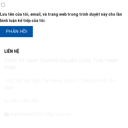
Lưu tên của tôi, email, và trang web trong trình duyệt này cho lần
bình luận kế tiếp của tôi.
LIÊN HỆ
CÔNG TY TNHH THƯƠNG MẠI XÂY DỰNG
THÁI THỊNH
PHÁT
35/7 Bế Văn Cấm, Tân Kiểng, Quận 7, Thành phố Hồ Chí
Minh.
0981-750-789
thaithinhphat2021@gmail.com